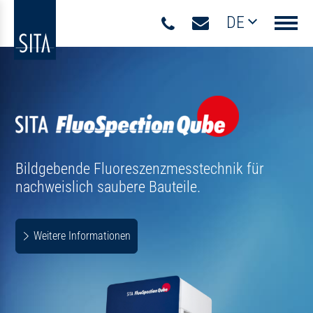
DE
Navigati
W
Tre
Met
Bildgebende Fluoreszenzmesstechnik für
n
achweislich saubere Bauteile.
Weitere Informationen