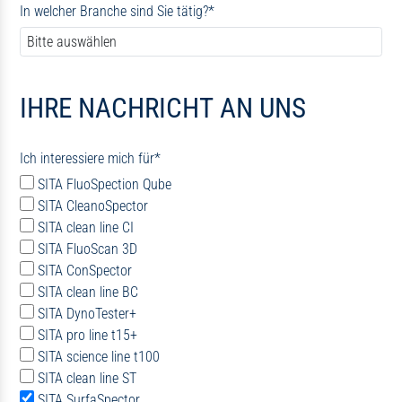
In welcher Branche sind Sie tätig?
*
IHRE NACHRICHT AN UNS
Ich interessiere mich für
*
SITA FluoSpection Qube
SITA CleanoSpector
SITA clean line CI
SITA FluoScan 3D
SITA ConSpector
SITA clean line BC
SITA DynoTester+
SITA pro line t15+
SITA science line t100
SITA clean line ST
SITA SurfaSpector