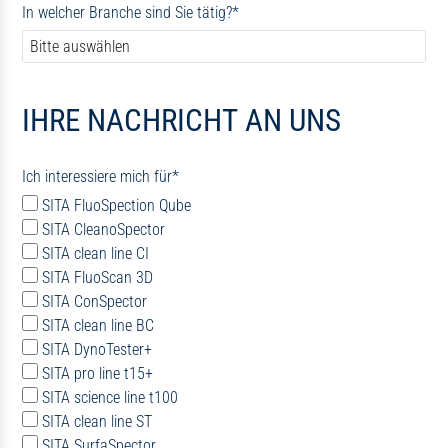
In welcher Branche sind Sie tätig?
*
IHRE NACHRICHT AN UNS
Ich interessiere mich für
*
SITA FluoSpection Qube
SITA CleanoSpector
SITA clean line CI
SITA FluoScan 3D
SITA ConSpector
SITA clean line BC
SITA DynoTester+
SITA pro line t15+
SITA science line t100
SITA clean line ST
SITA SurfaSpector